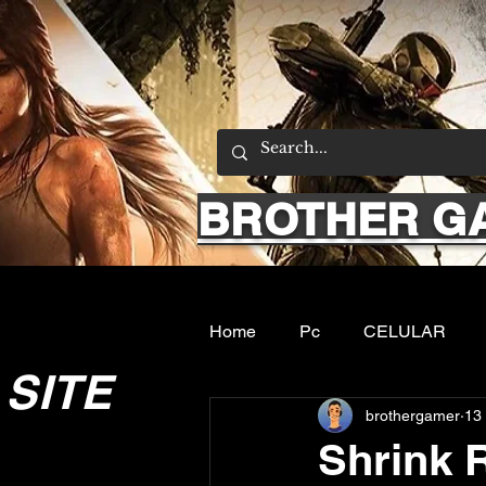
BROTHER G
Home
Pc
CELULAR
SITE
brothergamer
13 
Emuladores
Sobre nos
Shrink 