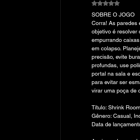
Avaliado com NaN
SOBRE O JOGO
Corra! As paredes 
objetivo é resolver
empurrando caixas 
em colapso. Planej
precisão, evite bur
profundas, use pol
portal na sala e es
para evitar ser es
virar uma poça de 
Título: Shrink Roo
Gênero: Casual, Ind
Data de lançament