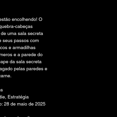
 de 5 estrelas.
estão encolhendo! O 
 quebra-cabeças 
de uma sala secreta 
e seus passos com 
acos e armadilhas 
ímeros e a parede do 
cape da sala secreta 
magado pelas paredes e 
carne.
ms
ie, Estratégia
o: 28 de maio de 2025