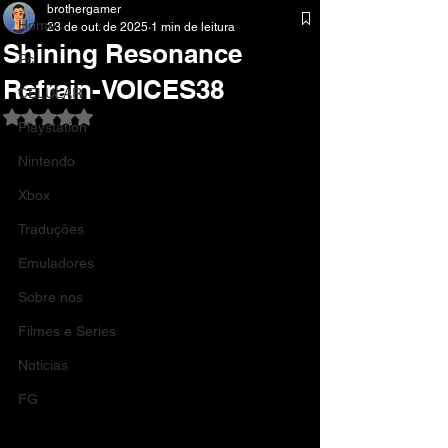
brothergamer
Home
23 de out. de 2025
1 min de leitura
Shining Resonance
Pc
Refrain-VOICES38
CELULAR
Avaliado com NaN de 5 estrelas.
Playstation
Nintendo
Xbox
Traduções
Emuladores
Sobre nos
Filmes e Series
Noticias
FG