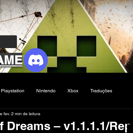
AME
Playstation
Nintendo
Xbox
Traduções
e fev.
2 min de leitura
Filmes e Series
Noticias
FG
f Dreams – v1.1.1.1/Re