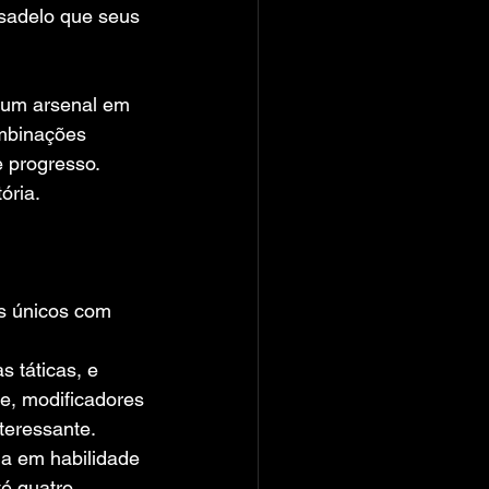
sadelo que seus 
e um arsenal em 
ombinações 
 progresso. 
ória.
s únicos com 
 táticas, e 
e, modificadores 
teressante.
da em habilidade 
té quatro 