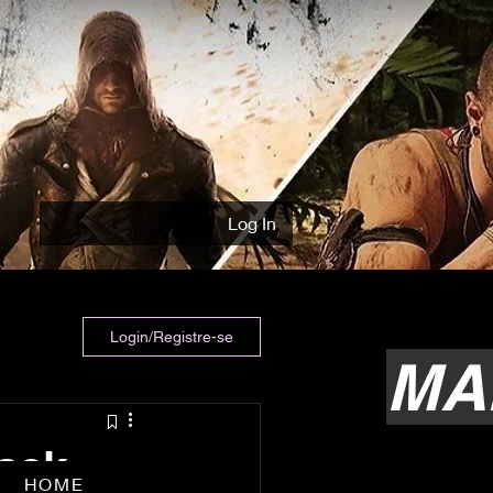
Log In
Login/Registre-se
MA
pack
HOME