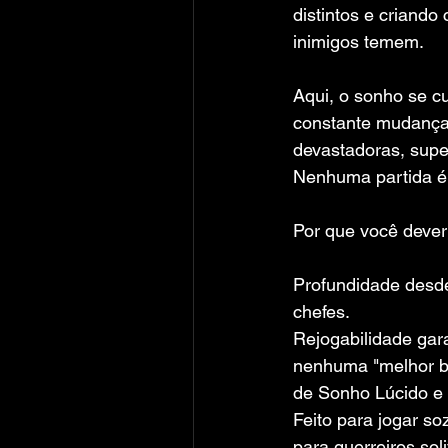
distintos e criand
inimigos temem.
Aqui, o sonho se c
constante mudança 
devastadoras, super
Nenhuma partida é i
Por que você deveri
Profundidade desde
chefes.
Rejogabilidade gara
nenhuma "melhor bu
de Sonho Lúcido e 
Feito para jogar s
para guerreiros sol