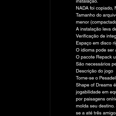
instalação.
NADA foi copiado, 
Tamanho do arquivo
menor (compactado
A instalação leva 
Verificação de inte
Espaço em disco rí
O idioma pode ser 
O pacote Repack ut
São necessários pel
Descrição do jogo
Torne-se o Pesadel
Shape of Dreams é 
jogabilidade em equ
por paisagens oníri
molda seu destino.
se a até três amig