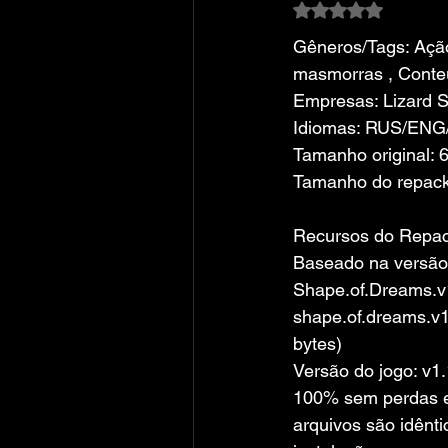
Avaliado com NaN
Gêneros/Tags: Ação
masmorras , Conte
Empresas: Lizard 
Idiomas: RUS/ENG
Tamanho original: 
Tamanho do repack
Recursos do Repa
Baseado na versão
Shape.of.Dreams.v
shape.of.dreams.v1
bytes)
Versão do jogo: v1.
100% sem perdas e 
arquivos são idênti