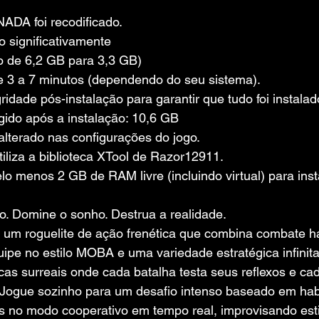
NADA foi recodificado.
 significativamente 
 de 6,2 GB para 3,3 GB)
de 3 a 7 minutos (dependendo do seu sistema).
gridade pós-instalação para garantir que tudo foi instala
gido após a instalação: 10,6 GB
alterado nas configurações do jogo.
iliza a biblioteca XTool de Razor12911.
o menos 2 GB de RAM livre (incluindo virtual) para inst
o. Domine o sonho. Destrua a realidade.
um roguelite de ação frenética que combina combate ha
ipe no estilo MOBA e uma variedade estratégica infinita
cas surreais onde cada batalha testa seus reflexos e ca
 Jogue sozinho para um desafio intenso baseado em habi
os no modo cooperativo em tempo real, improvisando est