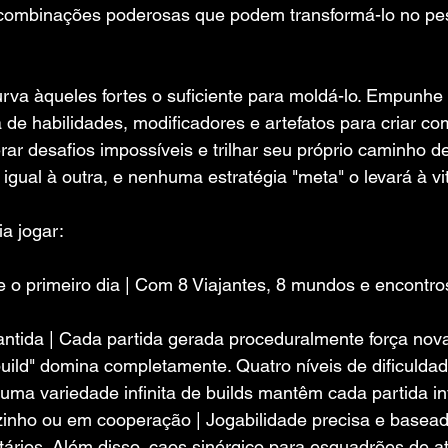
o combinações poderosas que podem transformá-lo no pe
urva àqueles fortes o suficiente para moldá-lo. Empunh
de habilidades, modificadores e artefatos para criar c
ar desafios impossíveis e trilhar seu próprio caminho de
gual à outra, e nenhuma estratégia "meta" o levará à vit
a jogar:
 o primeiro dia | Com 8 Viajantes, 8 mundos e encontro
ntida | Cada partida gerada proceduralmente força novas
ild" domina completamente. Quatro níveis de dificuldad
uma variedade infinita de builds mantêm cada partida in
ozinho ou em cooperação | Jogabilidade precisa e basea
itários. Além disso, caos sinérgico para esquadrões de a