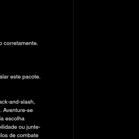
do corretamente.
alar este pacote.
ck-and-slash, 
. Aventure-se 
da escolha 
lidade ou junte-
ilos de combate 