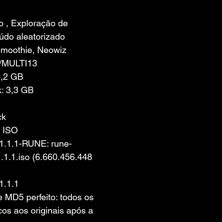
 de 5 estrelas.
 , Exploração de 
údo aleatorizado
Smoothie, Neowiz
/MULTI13
6,2 GB
: 3,3 GB
ck
 ISO 
1.1.1-RUNE: rune-
.1.1.iso (6.660.456.448 
1.1.1
MD5 perfeito: todos os 
cos aos originais após a 