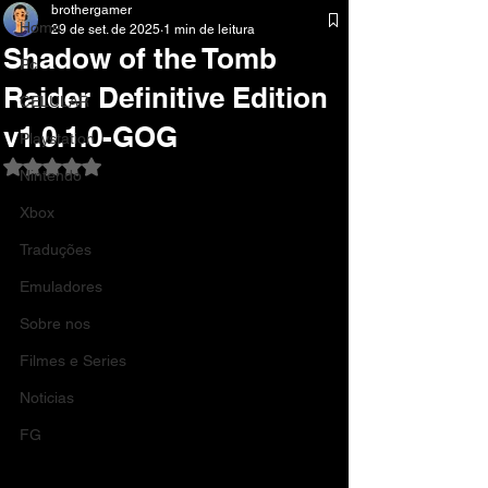
brothergamer
Home
29 de set. de 2025
1 min de leitura
Shadow of the Tomb
Pc
Raider Definitive Edition
CELULAR
v1.0.1.0-GOG
Playstation
Avaliado com NaN de 5 estrelas.
Nintendo
Xbox
Traduções
Emuladores
Sobre nos
Filmes e Series
Noticias
FG