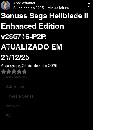
brothergamer
Home
21 de dez. de 2025
1 min de leitura
Senuas Saga Hellblade II
Pc
Enhanced Edition
CELULAR
v266716-P2P,
Playstation
ATUALIZADO EM
Nintendo
21/12/25
Xbox
Atualizado:
25 de dez. de 2025
Traduções
Avaliado com NaN de 5 estrelas.
Emuladores
Sobre nos
Filmes e Series
Noticias
FG