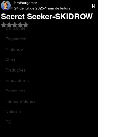
brothergamer
Home
24 de jul. de 2025
1 min de leitura
Secret Seeker-SKIDROW
Pc
Avaliado com NaN de 5 estrelas.
CELULAR
Playstation
Nintendo
Xbox
Traduções
Emuladores
Sobre nos
Filmes e Series
Noticias
FG