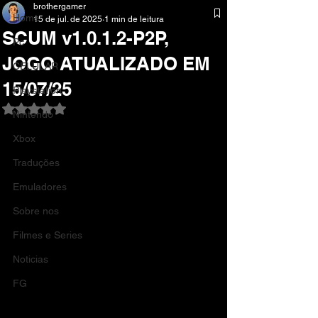
brothergamer
Home
15 de jul. de 2025
1 min de leitura
SCUM v1.0.1.2-P2P,
Pc
JOGO ATUALIZADO EM
CELULAR
15/07/25
Playstation
Avaliado com NaN de 5 estrelas.
Nintendo
Xbox
Traduções
Emuladores
Sobre nos
Filmes e Series
Noticias
FG