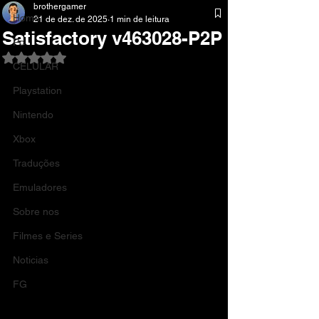
brothergamer
Home
21 de dez. de 2025
1 min de leitura
Satisfactory v463028-P2P
Pc
Avaliado com NaN de 5 estrelas.
CELULAR
Playstation
Nintendo
Xbox
Traduções
Emuladores
Sobre nos
Filmes e Series
Noticias
FG