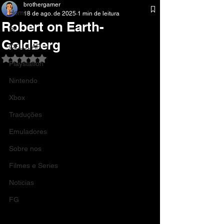
brothergamer
Home
18 de ago. de 2025
1 min de leitura
Robert on Earth-
Pc
GoldBerg
CELULAR
Avaliado com NaN de 5 estrelas.
Playstation
Nintendo
Xbox
Traduções
Emuladores
Sobre nos
Filmes e Series
Noticias
FG