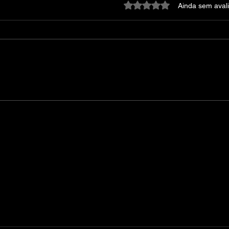
Avaliado com 0 de 5 estre
Ainda sem aval
REANIMAL The Prisoner-
Wa
RUNE
Mar
las.