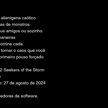
 de 5 estrelas.
alienígena caótico 
das de monstros 
eus amigos ou sozinho. 
maneiras 
domine cada 
tornar o caos que você 
primeiro pouso forçado.
n 2 Seekers of the Storm
e
: 27 de agosto de 2024
edores de software. 