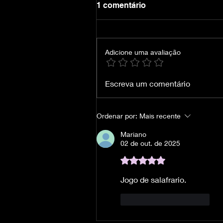
1 comentário
Adicione uma avaliação
ReStory Chill Electronics
Escreva um comentário
Repairs - GoldBerg
Ordenar por:
Mais recente
Mariano
02 de out. de 2025
Avaliado com 5 de 5 estre
Jogo de salafrario.
Curtir
Responder