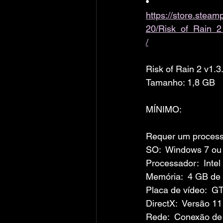
• 
https://store.ste
20/Risk_of_Rain_2
/
Risk of Rain 2 v1.
Tamanho: 1,8 GB
MÍNIMO:
Requer um processa
SO:  Windows 7 ou 
Processador:  Inte
Memória:  4 GB d
Placa de vídeo:  
DirectX:  Versão 11
Rede:  Conexão de 