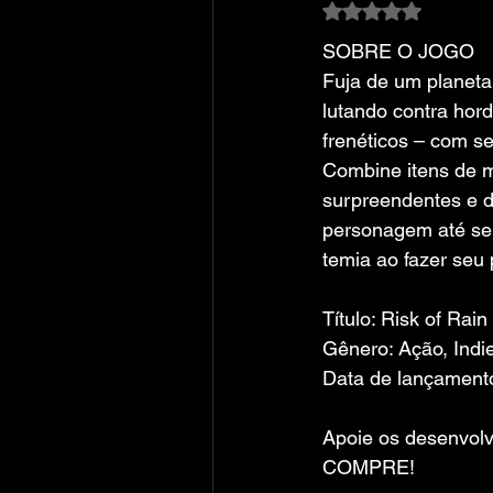
Avaliado com NaN
SOBRE O JOGO
Fuja de um planeta 
lutando contra hor
frenéticos – com s
Combine itens de 
surpreendentes e 
personagem até se 
temia ao fazer seu 
Título: Risk of Rai
Gênero: Ação, Indi
Data de lançamento
Apoie os desenvolv
COMPRE!