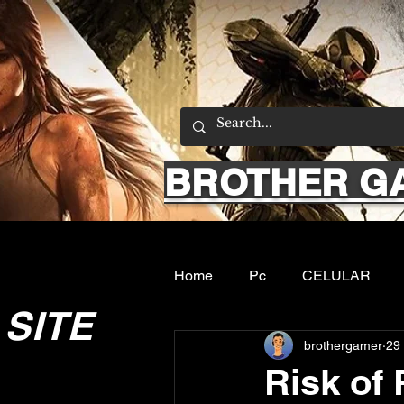
BROTHER G
Home
Pc
CELULAR
SITE
brothergamer
29 
Emuladores
Sobre nos
Risk of 