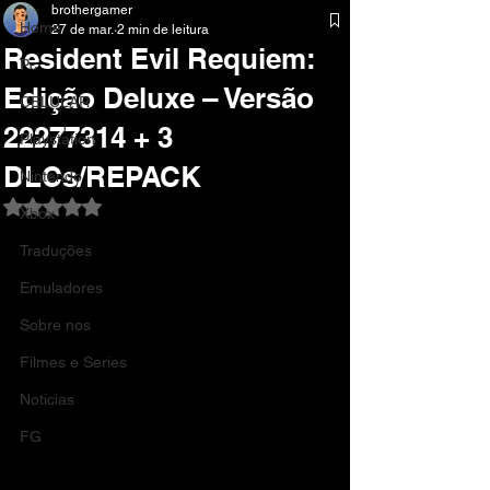
brothergamer
Home
27 de mar.
2 min de leitura
Resident Evil Requiem:
Pc
Edição Deluxe – Versão
CELULAR
22277314 + 3
Playstation
DLCs/REPACK
Nintendo
Avaliado com NaN de 5 estrelas.
Xbox
Traduções
Emuladores
Sobre nos
Filmes e Series
Noticias
FG