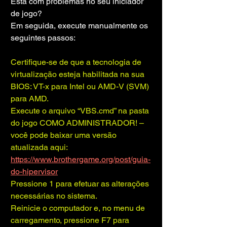
Está com problemas no seu iniciador 
de jogo?
Em seguida, execute manualmente os 
seguintes passos:
Certifique-se de que a tecnologia de 
virtualização esteja habilitada na sua 
BIOS: VT-x para Intel ou AMD-V (SVM) 
para AMD.
Execute o arquivo “VBS.cmd” na pasta 
do jogo COMO ADMINISTRADOR! – 
você pode baixar uma versão 
atualizada aqui: 
https://www.brothergame.org/post/guia-
do-hipervisor
Pressione 1 para efetuar as alterações 
necessárias no sistema.
Reinicie o computador e, no menu de 
carregamento, pressione F7 para 