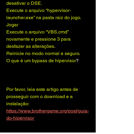
desativar o DSE.
Execute o arquivo “hypervisor-
launcher.exe” na pasta raiz do jogo.
Jogar
Execute o arquivo “VBS.cmd” 
novamente e pressione 3 para 
desfazer as alterações.
Reinicie no modo normal e seguro.
O que é um bypass de hipervisor
?
Por favor, leia este artigo antes de 
prosseguir com o download e a 
instalação:
https://www.brothergame.org/post/guia-
do-hipervisor