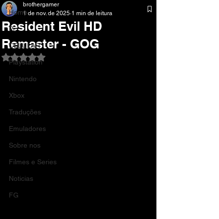
brothergamer
Home
1 de nov. de 2025
1 min de leitura
Resident Evil HD
Pc
Remaster - GOG
CELULAR
Avaliado com NaN de 5 estrelas.
Playstation
Nintendo
Xbox
Traduções
Emuladores
Sobre nos
Filmes e Series
Noticias
FG