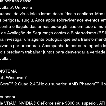
e por trás dessa 
volta .A Umbrella 
rsenal de vírus letais foram destruídos e contidos. Mas
 perigosa, surgiu. Anos após sobreviver aos eventos em
 contra o flagelo das armas bio-orgânicas em todo o mun
de Avaliação de Segurança contra o Bioterrorismo (BSA
ara investigar um agente biológico que está transforman
sivas e perturbadoras. Acompanhado por outra agente l
ois precisam trabalhar juntos para desvendar a verdade 
olta .
SISTEMA
al : Windows 7
el Core™ 2 Quad 2.4GHz ou superior, AMD Phenom™ II 
superior
 de VRAM, NVIDIA® GeForce série 9800 ou superior, AT