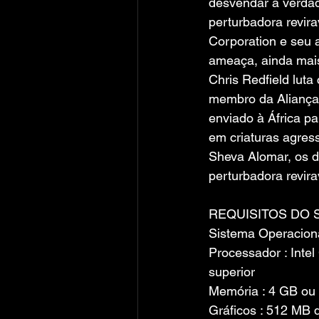
desvendar a verdad
perturbadora revira
Corporation e seu a
ameaça, ainda mais
Chris Redfield luta
membro da Aliança 
enviado à África p
em criaturas agres
Sheva Alomar, os d
perturbadora revirav
REQUISITOS DO 
Sistema Operacion
Processador : Int
superior
Memória : 4 GB ou 
Gráficos : 512 MB