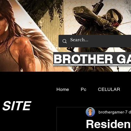
BROTHER G
Home
Pc
CELULAR
SITE
brothergamer
7 d
Emuladores
Sobre nos
Resident