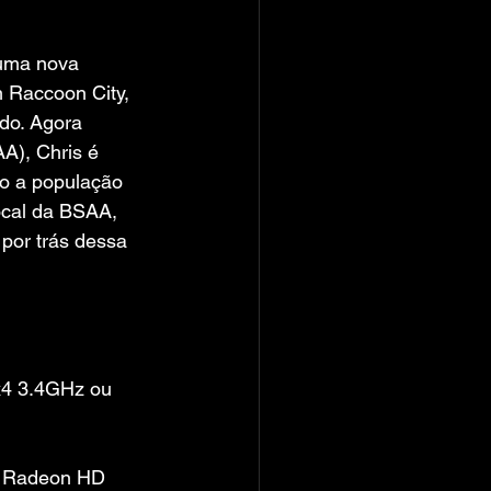
 uma nova 
 Raccoon City, 
do. Agora 
A), Chris é 
do a população 
ocal da BSAA, 
por trás dessa 
x4 3.4GHz ou 
I Radeon HD 