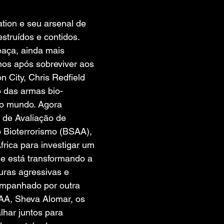
 de 5 estrelas.
tion e seu arsenal de 
estruídos e contidos. 
ça, ainda mais 
nos após sobreviver aos 
 City, Chris Redfield 
lo das armas bio-
o mundo. Agora 
de Avaliação de 
 Bioterrorismo (BSAA), 
frica para investigar um 
ue está transformando a 
uras agressivas e 
ompanhado por outra 
AA, Sheva Alomar, os 
lhar juntos para 