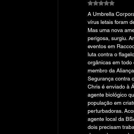
Avaliado com NaN
A Umbrella Corpora
vírus letais foram d
Mas uma nova amea
perigosa, surgiu. A
eventos em Raccoon
luta contra o flage
orgânicas em todo 
membro da Aliança 
Segurança contra o
Chris é enviado à Á
agente biológico q
população em criat
perturbadoras. Ac
agente local da BS
dois precisam traba