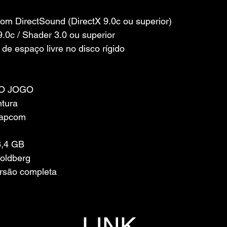
om DirectSound (DirectX 9.0c ou superior)
9.0c / Shader 3.0 ou superior
 de espaço livre no disco rígido
O JOGO
ntura
Capcom
8,4 GB
oldberg
ersão completa
LINK