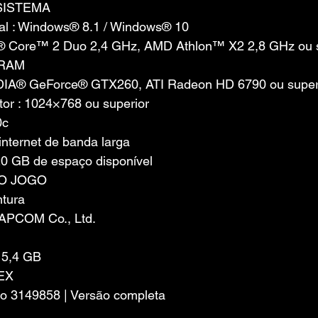
SISTEMA
al : Windows® 8.1 / Windows® 10
el® Core™ 2 Duo 2,4 GHz, AMD Athlon™ X2 2,8 GHz ou 
 RAM
VIDIA® GeForce® GTX260, ATI Radeon HD 6790 ou superi
or : 1024×768 ou superior
0c
nternet de banda larga
0 GB de espaço disponível
O JOGO
ntura
APCOM Co., Ltd.
15,4 GB
EX
ão 3149858 | Versão completa