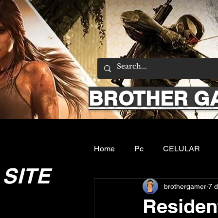
BROTHER G
Home
Pc
CELULAR
SITE
brothergamer
7 d
Emuladores
Sobre nos
Resident