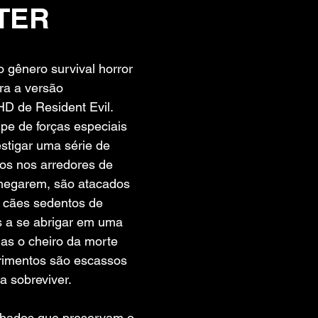
TER
 de 5 estrelas.
o gênero survival horror 
ira a versão 
D de Resident Evil. 
e de forças especiais 
stigar uma série de 
ros nos arredores de 
hegarem, são atacados 
 cães sedentos de 
 a se abrigar em uma 
s o cheiro da morte 
primentos são escassos 
a sobreviver.
lhados que preservam o 