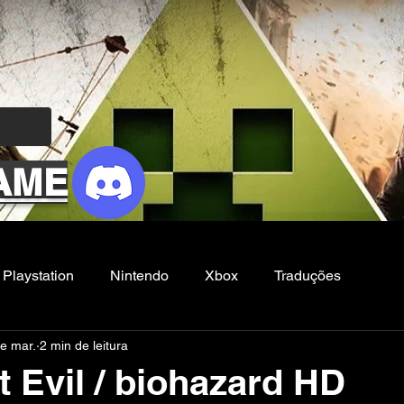
AME
Playstation
Nintendo
Xbox
Traduções
e mar.
2 min de leitura
Filmes e Series
Noticias
FG
 Evil / biohazard HD