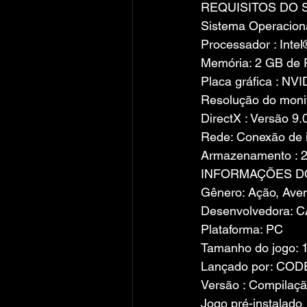
REQUISITOS DO 
Sistema Operacion
Processador : Int
Memória: 2 GB de
Placa gráfica : N
Resolução do monit
DirectX : Versão 9.
Rede: Conexão de i
Armazenamento : 2
INFORMAÇÕES D
Gênero: Ação, Ave
Desenvolvedora: C
Plataforma: PC
Tamanho do jogo: 
Lançado por: COD
Versão : Compilaç
Jogo pré-instalado