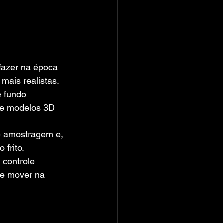
fazer na época 
mais realistas.
 fundo 
 e modelos 3D 
e amostragem e, 
 frito.
controle 
se mover na 