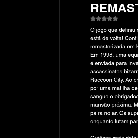
REMAS
Avaliado com NaN
O jogo que definiu 
está de volta! Conf
remasterizada em H
Em 1998, uma equip
é enviada para inve
assassinatos bizar
Raccoon City. Ao c
por uma matilha de
sangue e obrigados
mansão próxima. Ma
paira no ar. Os su
enquanto lutam par
Gráficos mais deta