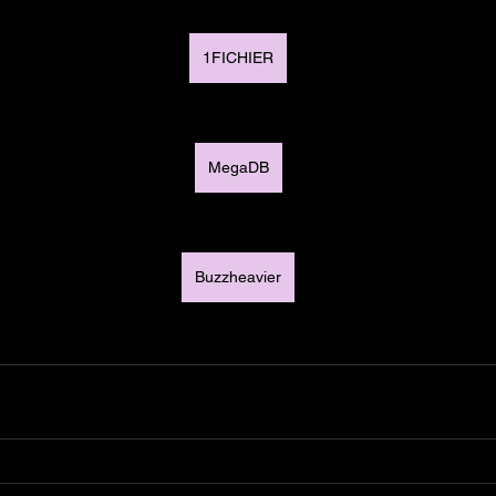
1FICHIER
MegaDB
Buzzheavier