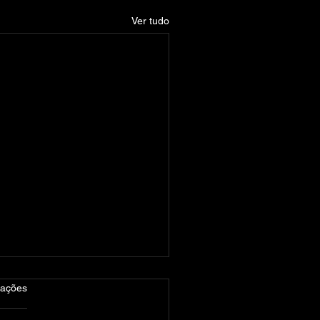
Ver tudo
las.
iações