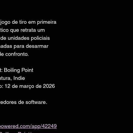
 de 5 estrelas.
ogo de tiro em primeira 
tico que retrata um 
e unidades policiais 
adas para desarmar 
de confronto.
: Boiling Point
tura, Indie
o: 12 de março de 2026
edores de software. 
ampowered.com/app/42249