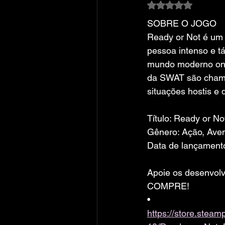
Avaliado com NaN
SOBRE O JOGO
Ready or Not é um j
pessoa intenso e tá
mundo moderno ond
da SWAT são cham
situações hostis e 
Título: Ready or Not
Gênero: Ação, Aven
Data de lançament
Apoie os desenvolv
COMPRE!
• 
https://store.ste