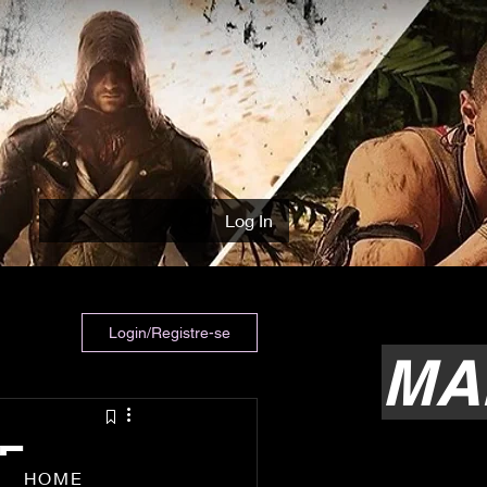
Log In
Login/Registre-se
MA
NE
HOME