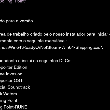
oiling_Point/
ado para a versão 
rea de trabalho criado pelo nosso instalador para iniciar 
almente com o seguinte executável:
naries\Win64\ReadyOrNotSteam-Win64-Shipping.exe".
pendente e inclui os seguintes DLCs:
porter Edition
me Invasion
pporter OST
icial Soundtrack
rk Waters
ling Point
ng Point-RUNE