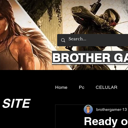
BROTHER G
Home
Pc
CELULAR
SITE
brothergamer
13
Emuladores
Sobre nos
Ready o