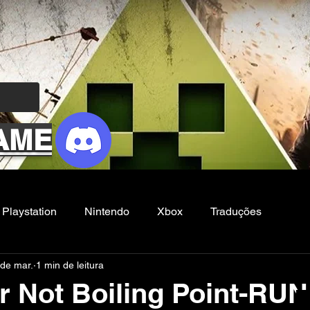
AME
Playstation
Nintendo
Xbox
Traduções
 de mar.
1 min de leitura
Filmes e Series
Noticias
FG
r Not Boiling Point-RU