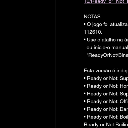
10/Ready_or_Not_B
NOTAS:
• O jogo foi atualiz
112610.
• Use o atalho na á
  ou inicie-o manu
  "ReadyOrNot\Bi
Esta versão é inde
• Ready or Not: Sup
• Ready or Not: Ho
• Ready or Not: Su
• Ready or Not: Off
• Ready or Not: Da
• Ready or Not: Boi
Ready or Not Boili