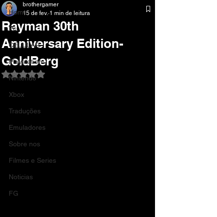
brothergamer
Home
15 de fev.
1 min de leitura
Rayman 30th
Pc
Anniversary Edition-
CELULAR
GoldBerg
Playstation
Avaliado com NaN de 5 estrelas.
Nintendo
Xbox
Traduções
Emuladores
Sobre nos
Filmes e Series
Noticias
FG