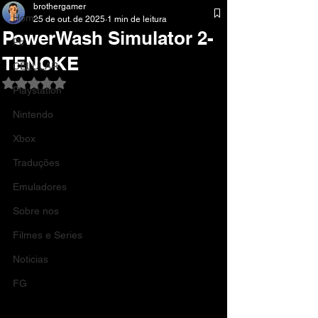
brothergamer
Home
25 de out. de 2025
1 min de leitura
PowerWash Simulator 2-
Pc
TENOKE
CELULAR
Avaliado com NaN de 5 estrelas.
Playstation
Nintendo
Xbox
Traduções
Emuladores
Sobre nos
Filmes e Series
Noticias
FG