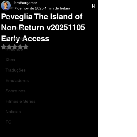
brothergamer
Home
7 de nov. de 2025
1 min de leitura
Poveglia The Island of
Pc
Non Return v20251105
CELULAR
Early Access
Playstation
Avaliado com NaN de 5 estrelas.
Nintendo
Xbox
Traduções
Emuladores
Sobre nos
Filmes e Series
Noticias
FG