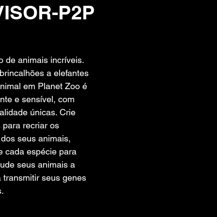
ISOR-P2P
 de 5 estrelas.
e animais incríveis. 
 brincalhões a elefantes 
nimal em Planet Zoo é 
nte e sensível, com 
lidade únicas. Crie 
 para recriar os 
 dos seus animais, 
e cada espécie para 
ude seus animais a 
a transmitir seus genes 
.