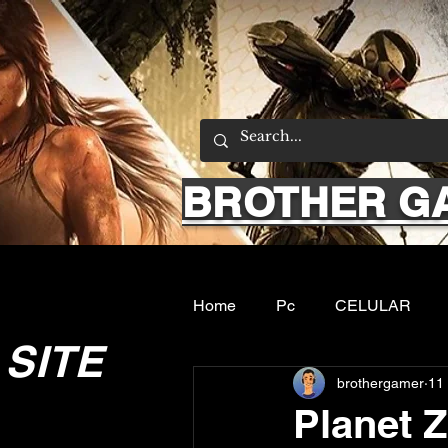
BROTHER G
Home
Pc
CELULAR
SITE
brothergamer
11 
Emuladores
Sobre nos
Planet Z