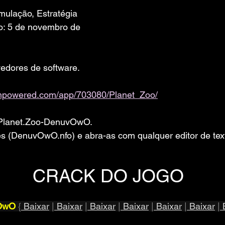
mulação, Estratégia
o: 5 de novembro de 
edores de software. 
eampowered.com/app/703080/Planet_Zoo/
o Planet.Zoo-DenuvOwO.
ões (DenuvOwO.nfo) e abra-as com qualquer editor de tex
CRACK DO JOGO
vOwO
 {
 Baixar
 |
 Baixar
 |
 Baixar
 |
 Baixar
 |
 Baixar
 |
 Baixar
 |
 