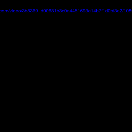
atic.com/video/3b8369_d00681b3c0a4451693e14b7f1d0bf3e2/108