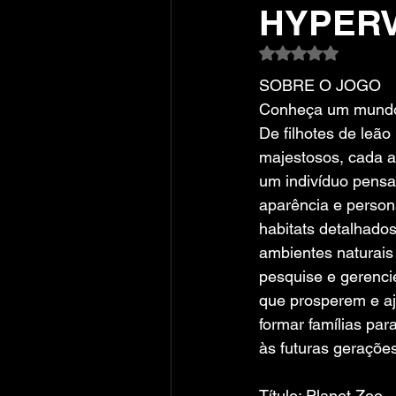
HYPERV
Avaliado com NaN
SOBRE O JOGO
Conheça um mundo d
De filhotes de leão
majestosos, cada a
um indivíduo pensa
aparência e persona
habitats detalhados
ambientes naturais
pesquise e gerenci
que prosperem e aj
formar famílias par
às futuras gerações
Título: Planet Zoo