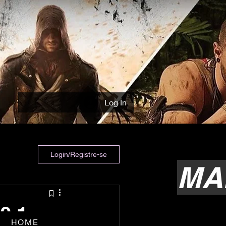
Log In
Login/Registre-se
MA
0.1
HOME