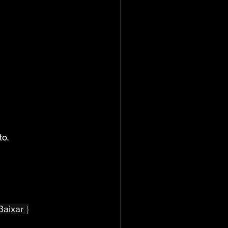
to.
Baixar
 }