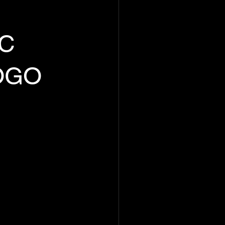
VC
OGO