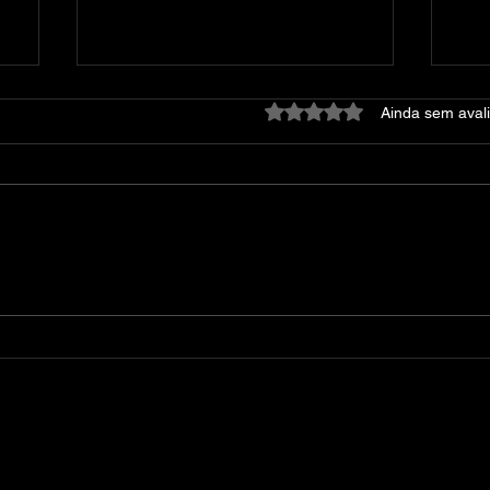
Avaliado com 0 de 5 estre
Ainda sem aval
Sep
Warhammer 40000 Space
Marine 2 v14.0.0.1-RUNE