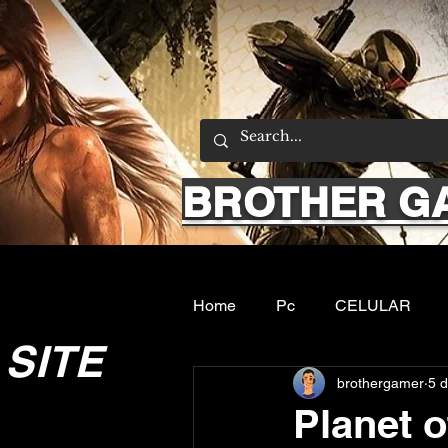
BROTHER G
Home
Pc
CELULAR
SITE
brothergamer
5 d
Emuladores
Sobre nos
Planet 