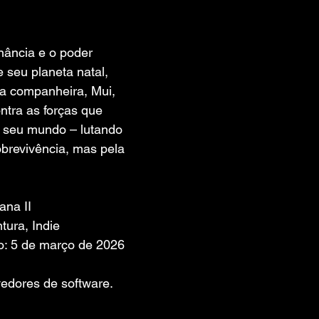
 de 5 estrelas.
ância e o poder 
e seu planeta natal, 
a companheira, Mui, 
ntra as forças que 
 seu mundo – lutando 
brevivência, mas pela 
ana II
tura, Indie
o: 5 de março de 2026
edores de software. 