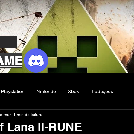
AME
Playstation
Nintendo
Xbox
Traduções
e mar.
1 min de leitura
Filmes e Series
Noticias
FG
of Lana II-RUNE