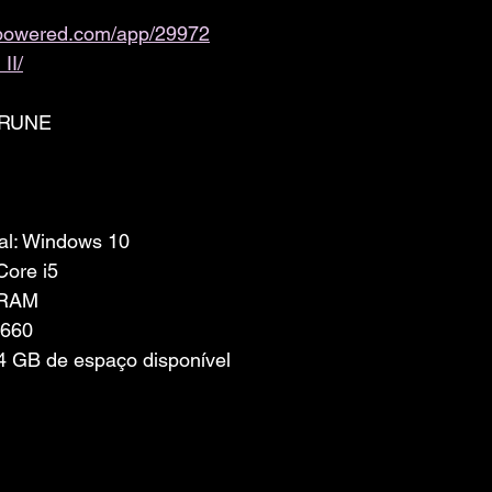
ampowered.com/app/29972
II/
I-RUNE
al: Windows 10
Core i5
 RAM
 660
 GB de espaço disponível