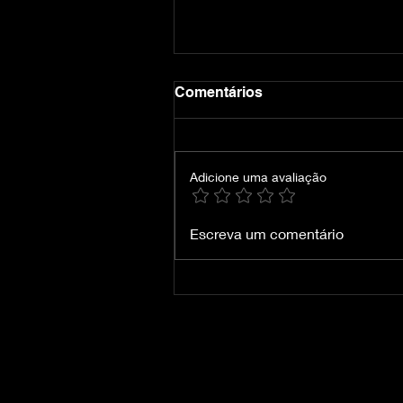
Comentários
Adicione uma avaliação
REANIMAL The Prisoner-
Escreva um comentário
RUNE