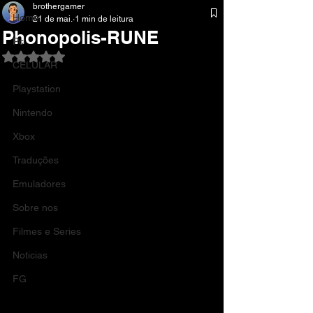
brothergamer
Home
21 de mai.
1 min de leitura
Phonopolis-RUNE
Pc
Avaliado com NaN de 5 estrelas.
CELULAR
Playstation
Nintendo
Xbox
Traduções
Emuladores
Sobre nos
Filmes e Series
Noticias
FG