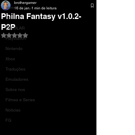
brothergamer
Home
16 de jan.
1 min de leitura
Philna Fantasy v1.0.2-
Pc
P2P
CELULAR
Avaliado com NaN de 5 estrelas.
Playstation
Nintendo
Xbox
Traduções
Emuladores
Sobre nos
Filmes e Series
Noticias
FG