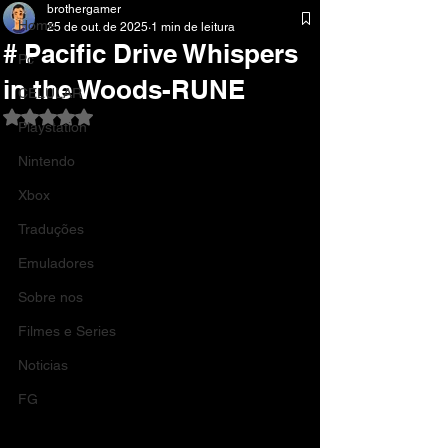
brothergamer
Home
25 de out. de 2025
1 min de leitura
# Pacific Drive Whispers
Pc
in the Woods-RUNE
CELULAR
Avaliado com NaN de 5 estrelas.
Playstation
Nintendo
Xbox
Traduções
Emuladores
Sobre nos
Filmes e Series
Noticias
FG