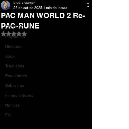
brothergamer
Home
26 de set. de 2025
1 min de leitura
PAC MAN WORLD 2 Re-
Pc
PAC-RUNE
CELULAR
Avaliado com NaN de 5 estrelas.
Playstation
Nintendo
Xbox
Traduções
Emuladores
Sobre nos
Filmes e Series
Noticias
FG