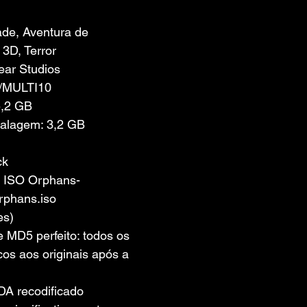
 de 5 estrelas.
de, Aventura de 
 3D, Terror
ear Studios
/MULTI10
5,2 GB
alagem: 3,2 GB
ck
 ISO Orphans-
phans.iso 
es)
MD5 perfeito: todos os 
cos aos originais após a 
DA recodificado