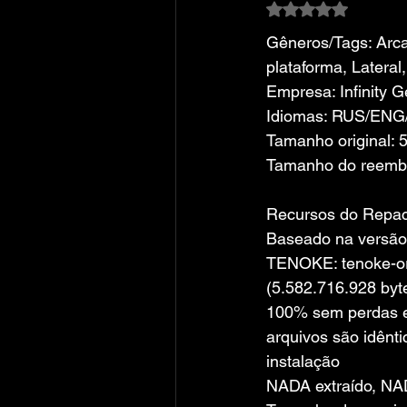
Avaliado com NaN
Gêneros/Tags: Arca
plataforma, Lateral,
Empresa: Infinity G
Idiomas: RUS/ENG
Tamanho original: 
Tamanho do reemb
Recursos do Repa
Baseado na versão
TENOKE: tenoke-or
(5.582.716.928 byt
100% sem perdas e 
arquivos são idênti
instalação
NADA extraído, NA