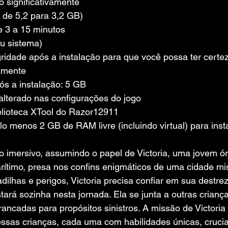
 significativamente 
de 5,2 para 3,2 GB)
e 3 a 15 minutos 
u sistema)
gridade após a instalação para que você possa ter certe
tamente
s a instalação: 5 GB
alterado nas configurações do jogo
blioteca XTool do Razor12911
lo menos 2 GB de RAM livre (incluindo virtual) para inst
o imersivo, assumindo o papel de Victoria, uma jovem ó
arítimo, presa nos confins enigmáticos de uma cidade mi
dilhas e perigos, Victoria precisa confiar em sua destre
tará sozinha nesta jornada. Ela se junta a outras criança
rancadas para propósitos sinistros. A missão de Victoria
r essas crianças, cada uma com habilidades únicas, cruci