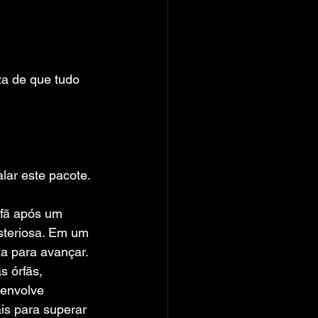
za de que tudo 
alar este pacote.
rfã após um 
steriosa. Em um 
za para avançar.
s órfãs, 
 envolve 
ais para superar 