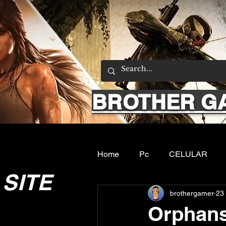
BROTHER G
Home
Pc
CELULAR
SITE
brothergamer
23 
Emuladores
Sobre nos
Orphan