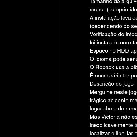
Tamanho de arquivo
menor (comprimido 
A instalação leva d
(dependendo do se
Verificação de inte
foi instalado corre
Espaço no HDD apó
O idioma pode ser 
O Repack usa a bi
É necessário ter pe
Descrição do jogo
Mergulhe neste jog
trágico acidente m
lugar cheio de arma
Mas Victoria não es
inexplicavelmente t
localizar e liberta