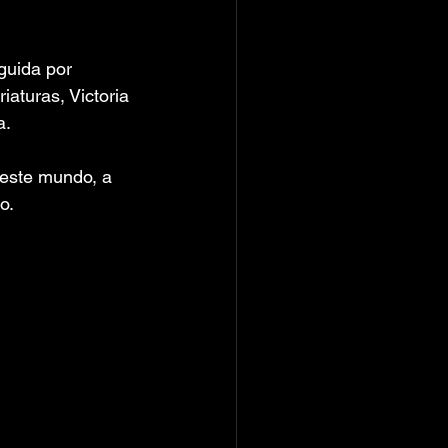
guida por 
aturas, Victoria 
a.
este mundo, a 
o.