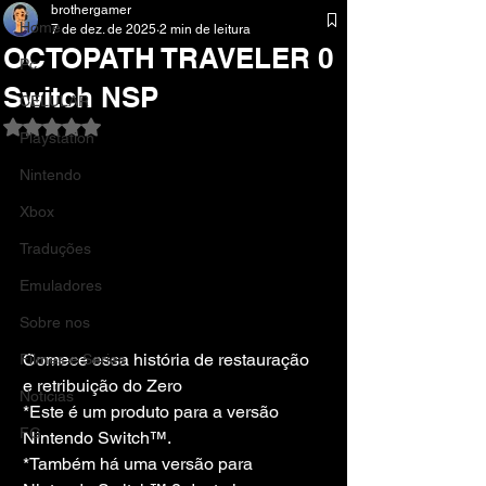
brothergamer
Home
7 de dez. de 2025
2 min de leitura
OCTOPATH TRAVELER 0
Pc
Switch NSP
CELULAR
Avaliado com NaN de 5 estrelas.
Playstation
Nintendo
Xbox
Traduções
Emuladores
Sobre nos
Comece essa história de restauração 
Filmes e Series
e retribuição do Zero
Noticias
*Este é um produto para a versão 
FG
Nintendo Switch™.
*Também há uma versão para 