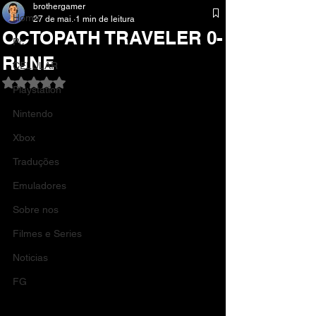
brothergamer
Home
27 de mai.
1 min de leitura
OCTOPATH TRAVELER 0-
Pc
RUNE
CELULAR
Avaliado com NaN de 5 estrelas.
Playstation
Nintendo
Xbox
Traduções
Emuladores
Sobre nos
Filmes e Series
Noticias
FG