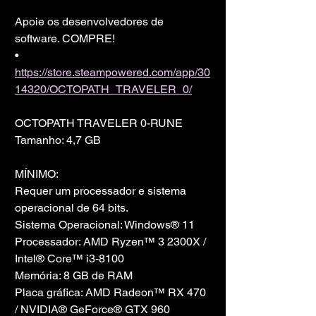
Apoie os desenvolvedores de 
software. COMPRE!
• 
https://store.steampowered.com/app/30
14320/OCTOPATH_TRAVELER_0/
OCTOPATH TRAVELER 0-RUNE
Tamanho: 4,7 GB
MÍNIMO:
Requer um processador e sistema 
operacional de 64 bits.
Sistema Operacional: Windows® 11
Processador: AMD Ryzen™ 3 2300X / 
Intel® Core™ i3-8100
Memória: 8 GB de RAM
Placa gráfica: AMD Radeon™ RX 470 
/ NVIDIA® GeForce® GTX 960