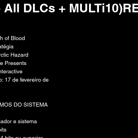
 + All DLCs + MULTi10)
 de 5 estrelas.
h of Blood
atégia
ctic Hazard
re Presents
nteractive
 17 de fevereiro de 
IMOS DO SISTEMA
ador e sistema 
its
 bits ou superior.