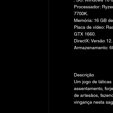
Processador: Ryzen
7700K.
Memória: 16 GB d
Placa de vídeo: Ra
GTX 1660.
DirectX: Versão 12.
Armazenamento: 6
Descrição
Um jogo de táticas
assentamento, forj
de artesãos, fazend
vingança nesta saga