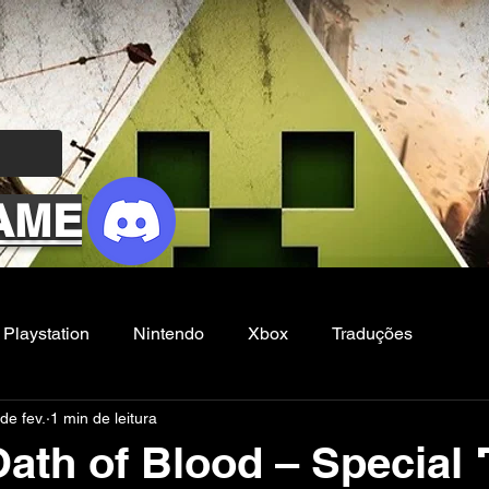
AME
Playstation
Nintendo
Xbox
Traduções
de fev.
1 min de leitura
Filmes e Series
Noticias
FG
ath of Blood – Special 