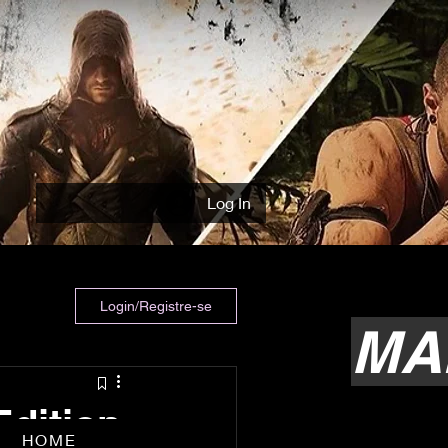
Log In
Login/Registre-se
MA
Edition
HOME