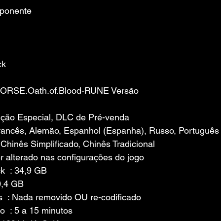
mponente
ck
NORSE.Oath.of.Blood-RUNE Versão
ição Especial, DLC de Pré-venda
Francês, Alemão, Espanhol (Espanha), Russo, Português (
Chinês Simplificado, Chinês Tradicional
r alterado nas configurações do jogo
  : 34,9 GB
0,4 GB
  : Nada removido OU re-codificado
o  : 5 a 15 minutos