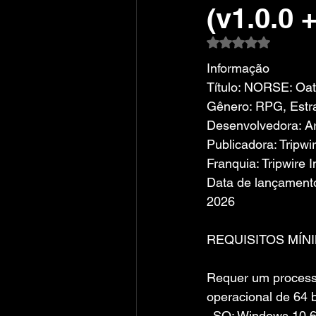
(v1.0.0
Avaliado com NaN
Informação
Título: NORSE: Oat
Gênero: RPG, Estr
Desenvolvedora: Ar
Publicadora: Tripwi
Franquia: Tripwire I
Data de lançamento:
2026
REQUISITOS MÍN
Requer um process
operacional de 64 b
. SO: Windows 10 64