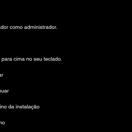
ador como administrador.
a
 para cima no seu teclado.
ar
nuar
ino da instalação
mo