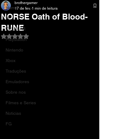
brothergamer
Home
17 de fev.
1 min de leitura
NORSE Oath of Blood-
Pc
RUNE
CELULAR
Avaliado com NaN de 5 estrelas.
Playstation
Nintendo
Xbox
Traduções
Emuladores
Sobre nos
Filmes e Series
Noticias
FG