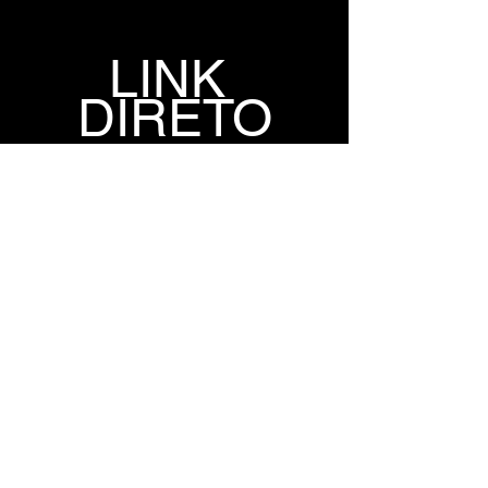
LINK 
DIRETO
GOFILE
1FICHIER
TORRENT DO 
JOGO
TORRENT