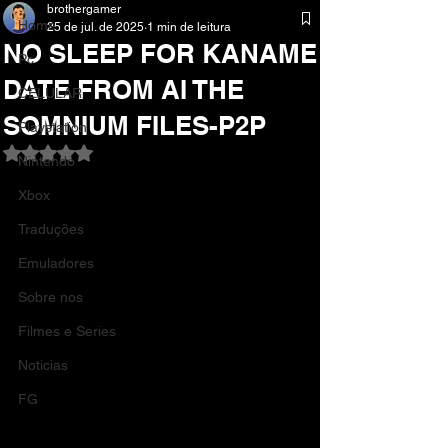
brothergamer
Home
25 de jul. de 2025
1 min de leitura
NO SLEEP FOR KANAME
Pc
DATE FROM AI THE
CELULAR
SOMNIUM FILES-P2P
Playstation
Avaliado com NaN de 5 estrelas.
Nintendo
Xbox
Traduções
Emuladores
Sobre nos
Filmes e Series
Noticias
FG