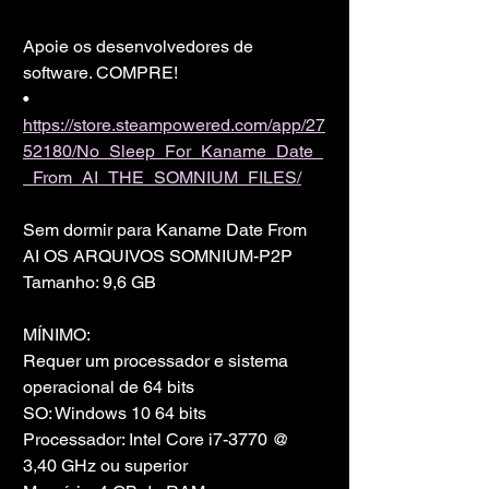
Apoie os desenvolvedores de 
software. COMPRE!
• 
https://store.steampowered.com/app/27
52180/No_Sleep_For_Kaname_Date_
_From_AI_THE_SOMNIUM_FILES/
Sem dormir para Kaname Date From 
AI OS ARQUIVOS SOMNIUM-P2P
Tamanho: 9,6 GB
MÍNIMO:
Requer um processador e sistema 
operacional de 64 bits
SO: Windows 10 64 bits
Processador: Intel Core i7-3770 @ 
3,40 GHz ou superior