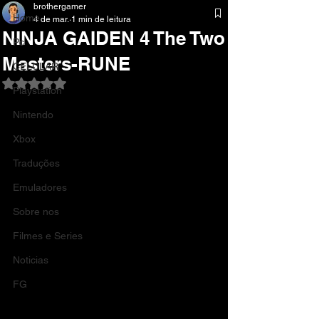
brothergamer
Home
4 de mar.
1 min de leitura
NINJA GAIDEN 4 The Two
Pc
Masters-RUNE
CELULAR
Avaliado com NaN de 5 estrelas.
Playstation
Nintendo
Xbox
Traduções
Emuladores
Sobre nos
Filmes e Series
Noticias
FG