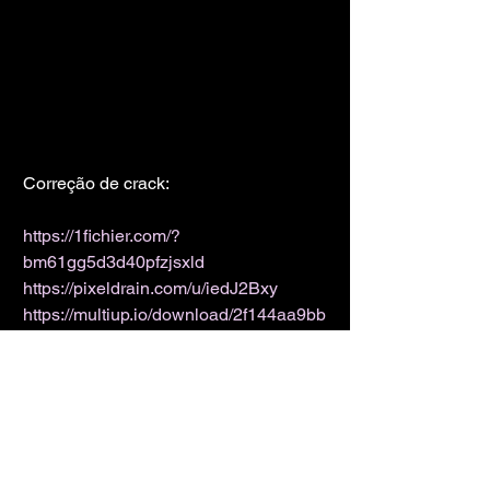
Correção de crack:
https://1fichier.com/?
bm61gg5d3d40pfzjsxld
https://pixeldrain.com/u/iedJ2Bxy
https://multiup.io/download/2f144aa9bb
42f1db0e931ca0e18d8aae/Fix.zip
https://mega.co.nz/#!IdR3XRRb!ARc4E
PKgAIwcpz0XNIeOho6Ae7KQw2sw3a
LnLFYxSv0
https://krakenfiles.com/view/6IUqCuK4
OR/file.html