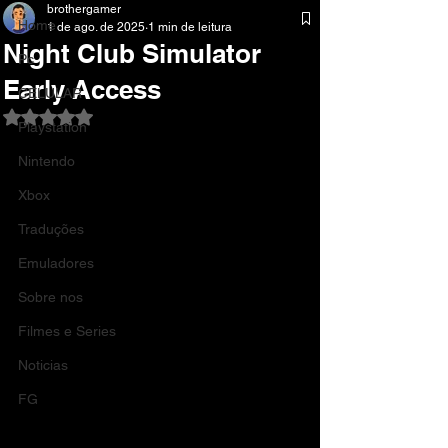
brothergamer
Home
1 de ago. de 2025
1 min de leitura
Night Club Simulator
Pc
Early Access
CELULAR
Avaliado com NaN de 5 estrelas.
Playstation
Nintendo
Xbox
Traduções
Emuladores
Sobre nos
Filmes e Series
Noticias
FG