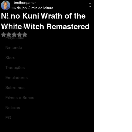
brothergamer
Home
4 de jan.
2 min de leitura
Ni no Kuni Wrath of the
Pc
White Witch Remastered
CELULAR
Avaliado com NaN de 5 estrelas.
Playstation
Nintendo
Xbox
Traduções
Emuladores
Sobre nos
Filmes e Series
Noticias
FG