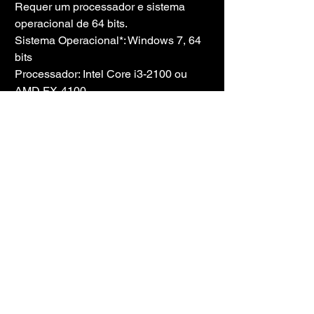
Requer um processador e sistema 
operacional de 64 bits.
Sistema Operacional*: Windows 7, 64 
bits
Processador: Intel Core i3-2100 ou 
AMD FX-4100
Memória: 4 GB de RAM
Placa gráfica: GeForce GTS 450 ou 
Radeon HD 5750
DirectX: Versão 11
Armazenamento: 45 GB de espaço 
disponível
Placa de som: Necessária
INFORMAÇÕES DO JOGO
Gênero: Ação, Aventura, RPG
Desenvolvedora: LEVEL5 Inc.
Plataforma: PC
Tamanho do jogo: 43,44 GB
Lançado por: Codex + Atualização 