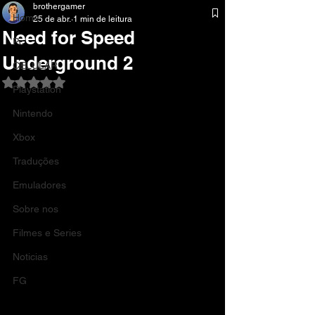
brothergamer
Home
25 de abr.
1 min de leitura
Need for Speed ​​
Pc
Underground 2
CELULAR
Avaliado com NaN de 5 estrelas.
Playstation
Nintendo
Xbox
Traduções
Emuladores
Sobre nos
Filmes e Series
Noticias
FG