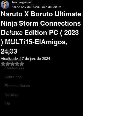
brothergamer
Home
18 de nov. de 2023
2 min de leitura
Naruto X Boruto Ultimate
Pc
Ninja Storm Connections
CELULAR
Deluxe Edition PC ( 2023
Playstation
) MULTi15-ElAmigos,
Nintendo
24,33
Xbox
Atualizado:
17 de jan. de 2024
Traduções
Avaliado com NaN de 5 estrelas.
Emuladores
Sobre nos
Filmes e Series
Noticias
FG