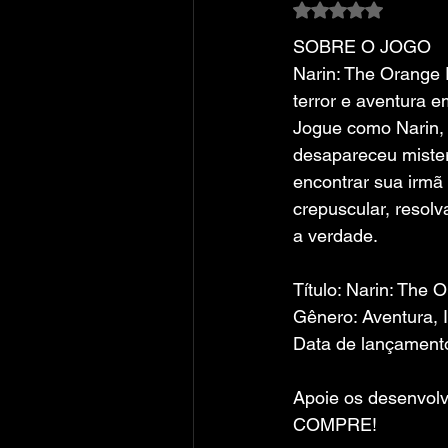
Avaliado com NaN
SOBRE O JOGO
Narin: The Orange
terror e aventura e
Jogue como Narin, 
desapareceu mister
encontrar sua irmã
crepuscular, resolv
a verdade.
Título: Narin: The
Gênero: Aventura, 
Data de lançamento
Apoie os desenvolv
COMPRE!