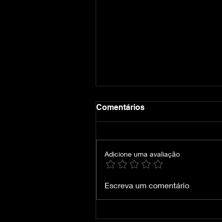
Comentários
Adicione uma avaliação
Crimson Desert-
Escreva um comentário
VOICES38/DUBLADO