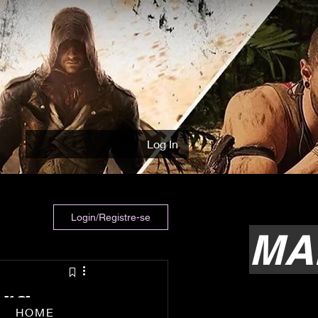
Log In
Login/Registre-se
MA
erg
HOME