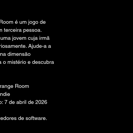
 de 5 estrelas.
 Room é um jogo de 
m terceira pessoa. 
uma jovem cuja irmã 
iosamente. Ajude-a a 
 na dimensão 
a o mistério e descubra 
 Orange Room
Indie
: 7 de abril de 2026
edores de software. 