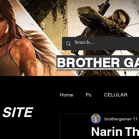
BROTHER G
Home
Pc
CELULAR
SITE
brothergamer
11 
Emuladores
Sobre nos
Narin T