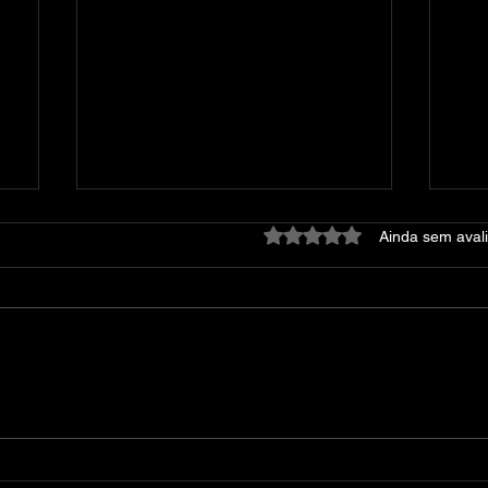
Avaliado com 0 de 5 estre
Ainda sem aval
Dying Light: Platinum
At
Edition – v1.42.0 + 52 DLCs
DE
+ DevTools + Bonus
Content + Multiplayer