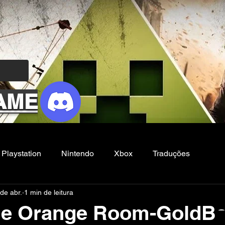
AME
Playstation
Nintendo
Xbox
Traduções
de abr.
1 min de leitura
Filmes e Series
Noticias
FG
he Orange Room-GoldB