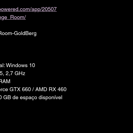
ampowered.com/app/20507
nge_Room/
 Room-GoldBerg
al: Windows 10
i5, 2,7 GHz
 RAM
Force GTX 660 / AMD RX 460
 GB de espaço disponível