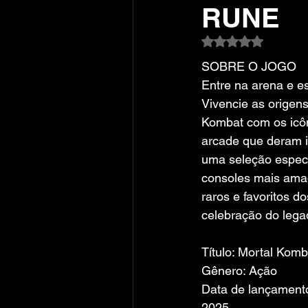
RUNE
Avaliado com NaN
SOBRE O JOGO
Entre na arena e es
Vivencie as origens
Kombat com os icôn
arcade que deram i
uma seleção especi
consoles mais ama
raros e favoritos d
celebração do lega
Título: Mortal Komb
Gênero: Ação
Data de lançamento
2025