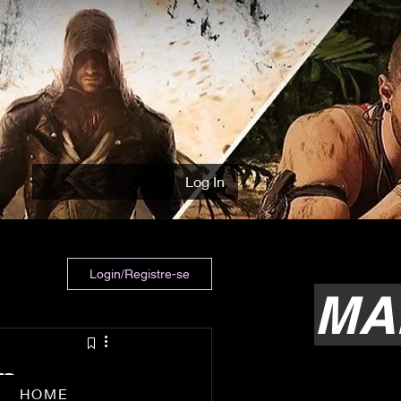
Log In
Login/Registre-se
MA
n-
HOME