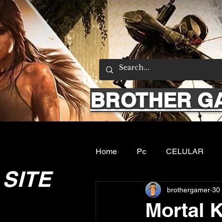
BROTHER G
Home
Pc
CELULAR
SITE
brothergamer
30 
Emuladores
Sobre nos
Mortal 