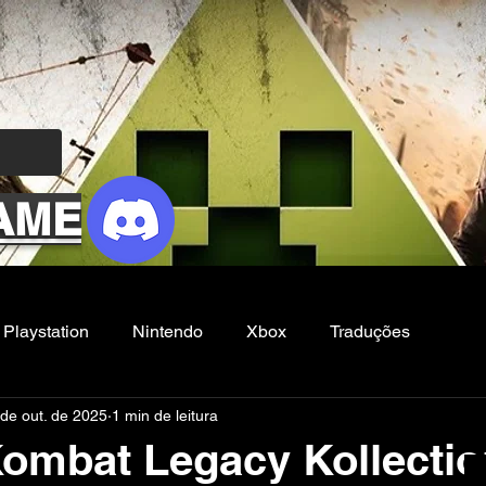
AME
Playstation
Nintendo
Xbox
Traduções
de out. de 2025
1 min de leitura
Filmes e Series
Noticias
FG
Kombat Legacy Kollectio