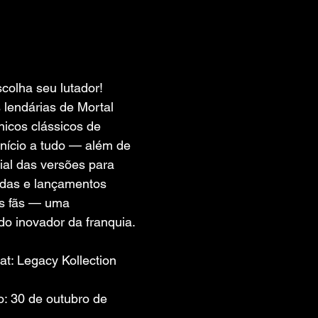
 de 5 estrelas.
colha seu lutador! 
 lendárias de Mortal 
icos clássicos de 
nício a tudo — além de 
al das versões para 
das e lançamentos 
os fãs — uma 
do inovador da franquia.
at: Legacy Kollection
: 30 de outubro de 