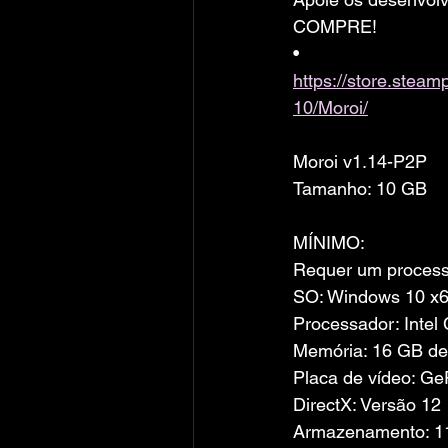
COMPRE!
• 
https://store.ste
10/Moroi/
Moroi v1.14-P2P
Tamanho: 10 GB
MÍNIMO:
Requer um processa
SO: Windows 10 x6
Processador: Inte
Memória: 16 GB d
Placa de vídeo: G
DirectX: Versão 12
Armazenamento: 11