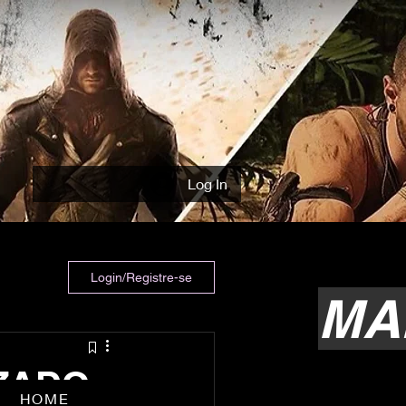
Log In
Login/Registre-se
MA
IZADO
HOME