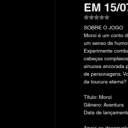
EM 15/0
Avaliado com NaN
SOBRE O JOGO
Moroi é um conto d
um senso de humor
Experimente combat
cabeças complexos 
sinuosa ancorada p
de personagens. Vo
da loucura eterna?
Título: Moroi
Gênero: Aventura
Data de lançamento
Apoie os desenvolv