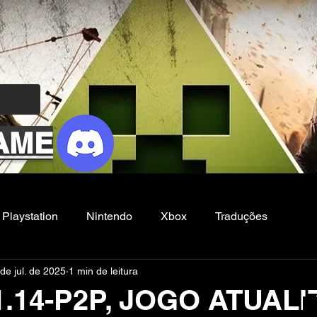
AME
Playstation
Nintendo
Xbox
Traduções
de jul. de 2025
1 min de leitura
Filmes e Series
Noticias
FG
1.14-P2P, JOGO ATUAL