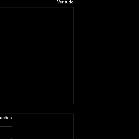
Ver tudo
las.
iações