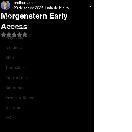
brothergamer
Home
20 de set. de 2025
1 min de leitura
Morgenstern Early
Pc
Access
CELULAR
Avaliado com NaN de 5 estrelas.
Playstation
Nintendo
Xbox
Traduções
Emuladores
Sobre nos
Filmes e Series
Noticias
FG