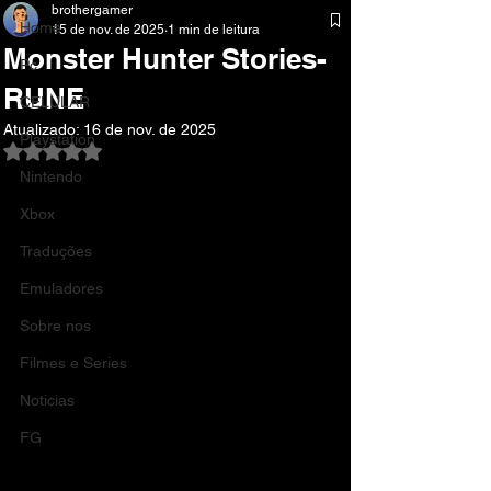
brothergamer
Home
15 de nov. de 2025
1 min de leitura
Monster Hunter Stories-
Pc
RUNE
CELULAR
Atualizado:
16 de nov. de 2025
Playstation
Avaliado com NaN de 5 estrelas.
Nintendo
Xbox
Traduções
Emuladores
Sobre nos
Filmes e Series
Noticias
FG