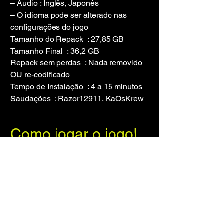
– Áudio : Inglês, Japonês
– O idioma pode ser alterado nas 
configurações do jogo
Tamanho do Repack  : 27,85 GB
Tamanho Final  : 36,2 GB
Repack sem perdas  : Nada removido 
OU re-codificado
Tempo de Instalação  : 4 a 15 minutos
Saudações  : Razor12911, KaOsKrew
Como jogar o jogo!
1- Copie o 
conteúdo da pasta 
“DenuvOwO” para a 
pasta do jogo.
2- Execute o 