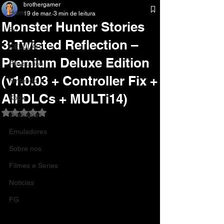
brothergamer
Home
19 de mar.
3 min de leitura
Monster Hunter Stories
Pc
3: Twisted Reflection –
CELULAR
Premium Deluxe Edition
Playstation
(v1.0.03 + Controller Fix +
Nintendo
All DLCs + MULTi14)
Xbox
Avaliado com NaN de 5 estrelas.
Traduções
Emuladores
Sobre nos
Filmes e Series
Noticias
FG