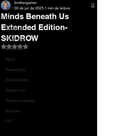
brothergamer
Home
30 de jul. de 2025
1 min de leitura
Minds Beneath Us
Pc
Extended Edition-
CELULAR
SKIDROW
Playstation
Avaliado com NaN de 5 estrelas.
Nintendo
Xbox
Traduções
Emuladores
Sobre nos
Filmes e Series
Noticias
FG