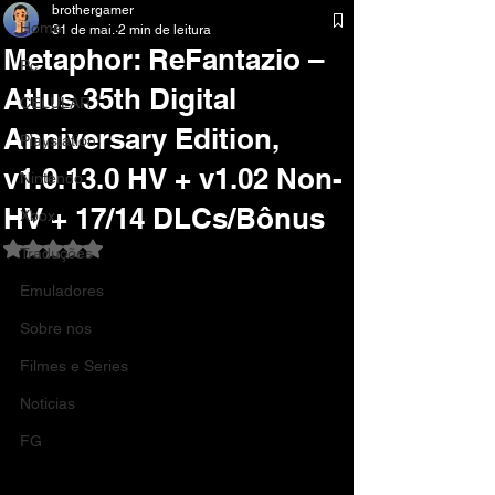
brothergamer
Home
31 de mai.
2 min de leitura
Metaphor: ReFantazio –
Pc
Atlus 35th Digital
CELULAR
Anniversary Edition,
Playstation
v1.0.13.0 HV + v1.02 Non-
Nintendo
HV + 17/14 DLCs/Bônus
Xbox
Avaliado com NaN de 5 estrelas.
Traduções
Emuladores
Sobre nos
Filmes e Series
Noticias
FG