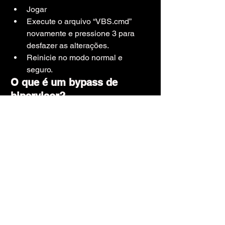
Jogar
Execute o arquivo “VBS.cmd” 
novamente e pressione 3 para 
desfazer as alterações.
Reinicie no modo normal e 
seguro.
O que é um bypass de 
hipervisor?
Por favor, leia este artigo antes de 
prosseguir com o download e a 
instalação:
https://www.brothergame.or
g/post/guia-do-hipervisor