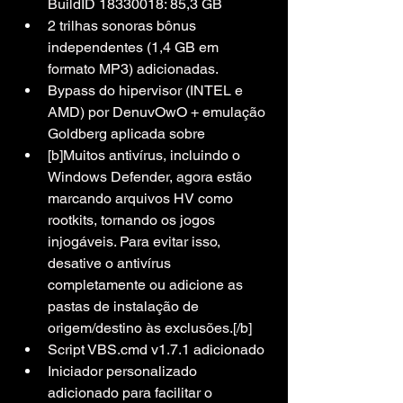
BuildID 18330018: 85,3 GB
2 trilhas sonoras bônus 
independentes (1,4 GB em 
formato MP3) adicionadas.
Bypass do hipervisor (INTEL e 
AMD) por DenuvOwO + emulação 
Goldberg aplicada sobre
[b]Muitos antivírus, incluindo o 
Windows Defender, agora estão 
marcando arquivos HV como 
rootkits, tornando os jogos 
injogáveis. Para evitar isso, 
desative o antivírus 
completamente ou adicione as 
pastas de instalação de 
origem/destino às exclusões.[/b]
Script VBS.cmd v1.7.1 adicionado
Iniciador personalizado 
adicionado para facilitar o 