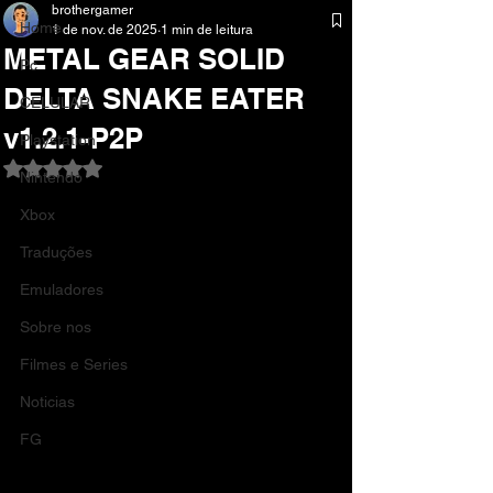
brothergamer
Home
1 de nov. de 2025
1 min de leitura
METAL GEAR SOLID
Pc
DELTA SNAKE EATER
CELULAR
v1.2.1-P2P
Playstation
Avaliado com NaN de 5 estrelas.
Nintendo
Xbox
Traduções
Emuladores
Sobre nos
Filmes e Series
Noticias
FG