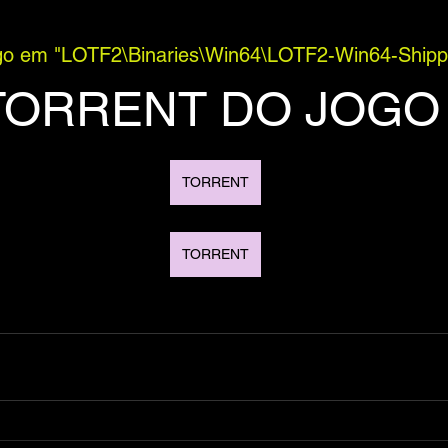
jogo em "LOTF2\Binaries\Win64\LOTF2-Win64-Shippi
TORRENT DO JOGO
TORRENT
TORRENT