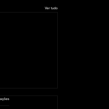
Ver tudo
las.
iações