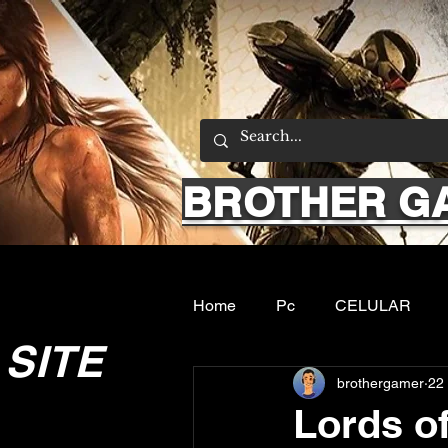
BROTHER G
Home
Pc
CELULAR
SITE
brothergamer
22 
Emuladores
Sobre nos
Lords of