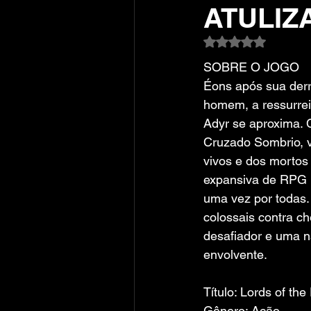
ATULIZA
Avaliado com NaN
SOBRE O JOGO
Éons após sua derr
homem, a ressurre
Adyr se aproxima. 
Cruzado Sombrio, v
vivos e dos mortos 
expansiva de RPG p
uma vez por todas.
colossais contra ch
desafiador e uma na
envolvente.
Título: Lords of the
Gênero: Ação