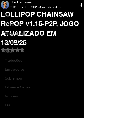
brothergamer
Home
13 de set. de 2025
1 min de leitura
LOLLIPOP CHAINSAW
Pc
RePOP v1.15-P2P, JOGO
CELULAR
ATUALIZADO EM
Playstation
13/09/25
Nintendo
Avaliado com NaN de 5 estrelas.
Xbox
Traduções
Emuladores
Sobre nos
Filmes e Series
Noticias
FG