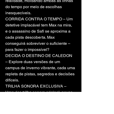
realidade, moldando ambas as linhas 
do tempo por meio de escolhas 
inesquecíveis.
CORRIDA CONTRA O TEMPO – Um 
detetive implacável tem Max na mira, 
e o assassino de Safi se aproxima a 
cada pista descoberta. Max 
conseguirá sobreviver o suficiente – 
para fazer o impossível?
DECIDA O DESTINO DE CALEDON 
– Explore duas versões de um 
campus de inverno vibrante, cada uma 
repleta de pistas, segredos e decisões 
difíceis.
TRILHA SONORA EXCLUSIVA – 
Uma rica trilha sonora original, novas 
músicas e emocionantes faixas 
licenciadas!