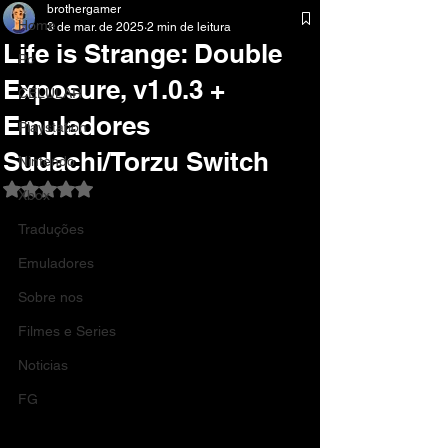
brothergamer
Home
3 de mar. de 2025
2 min de leitura
Life is Strange: Double
Pc
Exposure, v1.0.3 +
CELULAR
Emuladores
Playstation
Sudachi/Torzu Switch
Nintendo
Avaliado com NaN de 5 estrelas.
Xbox
Traduções
Emuladores
Sobre nos
Filmes e Series
Noticias
FG