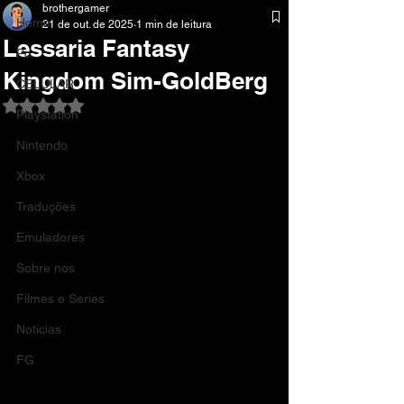
brothergamer
Home
21 de out. de 2025
1 min de leitura
Lessaria Fantasy
Pc
Kingdom Sim-GoldBerg
CELULAR
Avaliado com NaN de 5 estrelas.
Playstation
Nintendo
Xbox
Traduções
Emuladores
Sobre nos
Filmes e Series
Noticias
FG