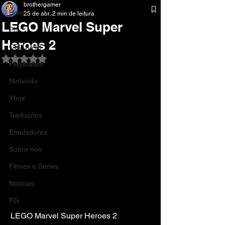
brothergamer
Home
25 de abr.
2 min de leitura
LEGO Marvel Super
Pc
Heroes 2
CELULAR
Avaliado com NaN de 5 estrelas.
Playstation
Nintendo
Xbox
Traduções
Emuladores
Sobre nos
Filmes e Series
Noticias
FG
LEGO Marvel Super Heroes 2 