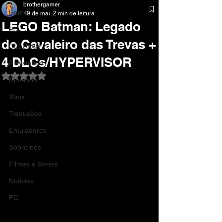
brothergamer
Home
19 de mai.
2 min de leitura
LEGO Batman: Legado
Pc
do Cavaleiro das Trevas +
CELULAR
4 DLCs/HYPERVISOR
Playstation
Avaliado com NaN de 5 estrelas.
Nintendo
Xbox
Traduções
Emuladores
Sobre nos
Filmes e Series
Noticias
FG